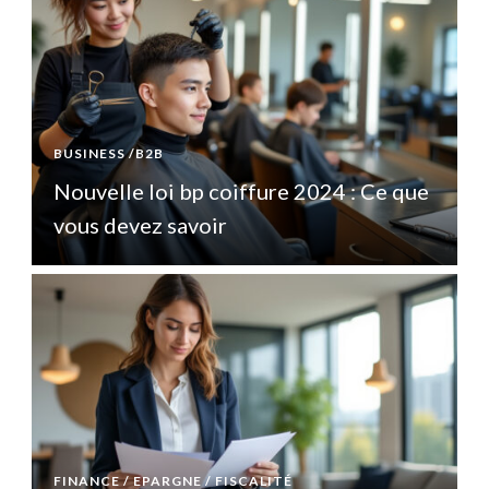
BUSINESS /B2B
B
e
Nouvelle loi bp coiffure 2024 : Ce que
vous devez savoir
FINANCE / EPARGNE / FISCALITÉ
F