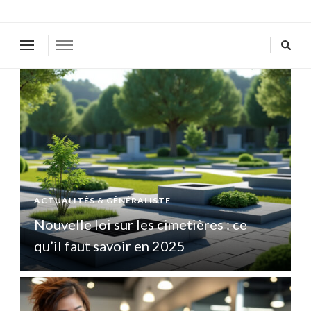
ACTUALITÉS & GÉNÉRALISTE
A
Nouvelle loi sur les cimetières : ce
N
qu’il faut savoir en 2025
q