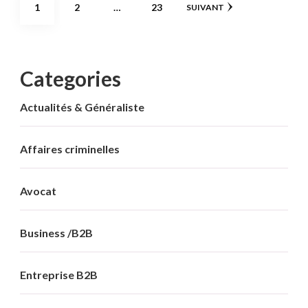
Pagination
PAGE
PAGE
PAGE
1
2
…
23
SUIVANT
des
publications
Categories
Actualités & Généraliste
Affaires criminelles
Avocat
Business /B2B
Entreprise B2B