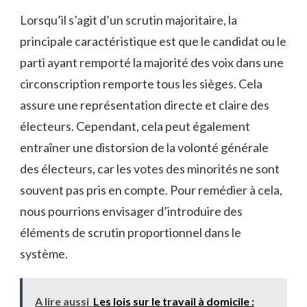
Lorsqu’il⁢ s’agit d’un scrutin⁣ majoritaire, la⁣
principale ⁢caractéristique⁣ est​ que le candidat ou le​
parti ayant remporté ⁣la ‌majorité des voix dans ‍une
circonscription ​remporte tous les‍ sièges.⁤ Cela
assure⁤ une ‍représentation directe et claire ⁣des
⁢électeurs. ‌Cependant, ⁣cela peut également
⁣entraîner‍ une distorsion ⁢de la volonté générale
des électeurs, car les votes ⁢des ​minorités​ ne sont
souvent pas pris en compte. Pour remédier à cela,
nous pourrions envisager ⁣d’introduire des
‍éléments de‌ scrutin⁣ proportionnel dans le
‌système.
A lire aussi
Les lois sur le travail à domicile :