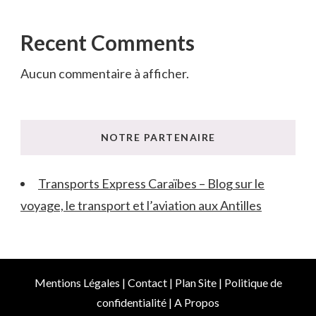
Recent Comments
Aucun commentaire à afficher.
NOTRE PARTENAIRE
Transports Express Caraïbes – Blog sur le
voyage, le transport et l’aviation aux Antilles
Mentions Légales
|
Contact
|
Plan Site
|
Politique de
confidentialité
|
A Propos