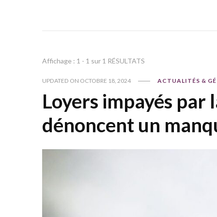
Affichage : 1 - 1 sur 1 RÉSULTATS
UPDATED ON
OCTOBRE 18, 2024
ACTUALITÉS & G
Loyers impayés par l
dénoncent un manque