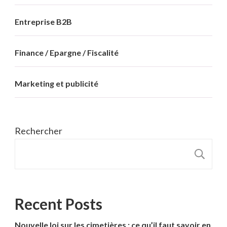
Entreprise B2B
Finance / Epargne / Fiscalité
Marketing et publicité
Rechercher
R
Recent Posts
Nouvelle loi sur les cimetières : ce qu’il faut savoir en