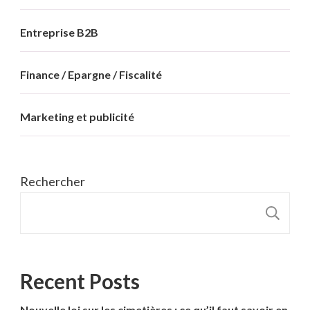
Entreprise B2B
Finance / Epargne / Fiscalité
Marketing et publicité
Rechercher
R
Recent Posts
Nouvelle loi sur les cimetières : ce qu’il faut savoir en